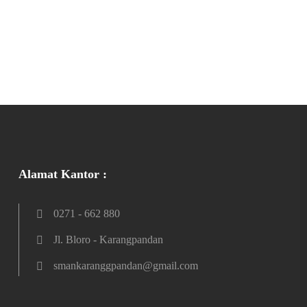
Alamat Kantor :
0271 - 662 880
Jl. Bloro - Karangpandan
smankaranggpandan@gmail.com