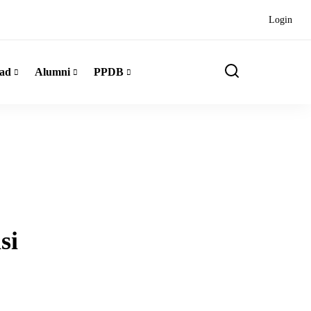
Login
ad
Alumni
PPDB
si