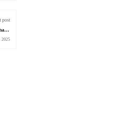
 post
hap I
ndan
i 2025