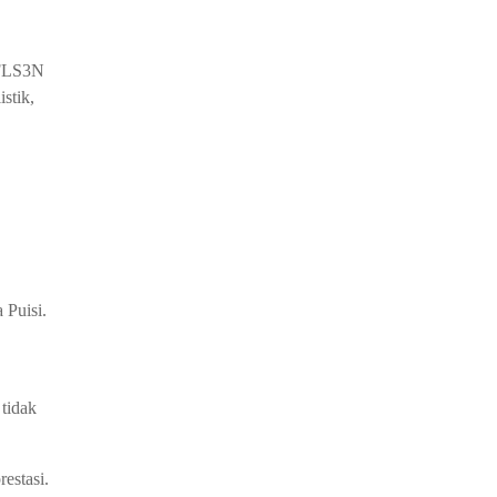
 FLS3N
stik,
 Puisi.
tidak
estasi.