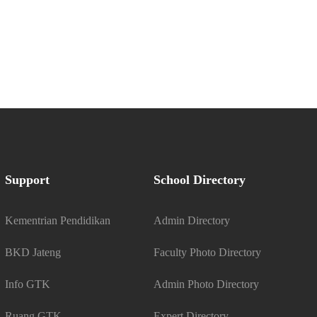
Support
School Directory
Kementrian Pendidikan
Admin Directory
BKD Jateng
Faculty Photo Directory
Info GTK
Admin Photo Directory
Ruang GTK
Expert Directory