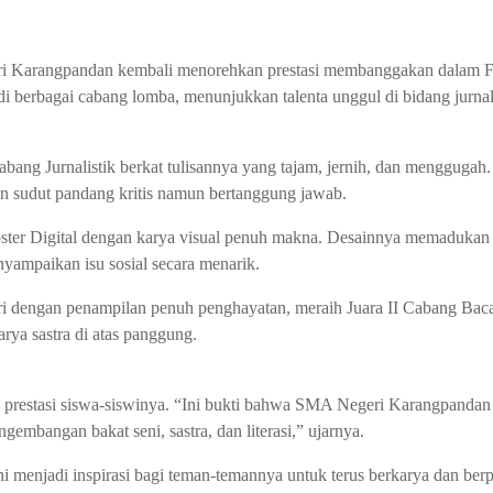
i Karangpandan kembali menorehkan prestasi membanggakan dalam
di berbagai cabang lomba, menunjukkan talenta unggul di bidang jurnali
ang Jurnalistik berkat tulisannya yang tajam, jernih, dan menggugah.
n sudut pandang kritis namun bertanggung jawab.
oster Digital dengan karya visual penuh makna. Desainnya memadukan
nyampaikan isu sosial secara menarik.
i dengan penampilan penuh penghayatan, meraih Juara II Cabang Baca
ya sastra di atas panggung.
 prestasi siswa-siswinya. “Ini bukti bahwa SMA Negeri Karangpandan 
embangan bakat seni, sastra, dan literasi,” ujarnya.
i menjadi inspirasi bagi teman-temannya untuk terus berkarya dan berpr