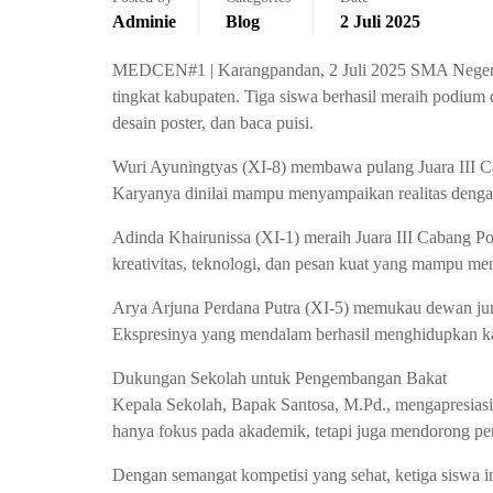
Adminie
Blog
2 Juli 2025
MEDCEN#1 | Karangpandan, 2 Juli 2025 SMA Neger
tingkat kabupaten. Tiga siswa berhasil meraih podium 
desain poster, dan baca puisi.
Wuri Ayuningtyas (XI-8) membawa pulang Juara III Cab
Karyanya dinilai mampu menyampaikan realitas denga
Adinda Khairunissa (XI-1) meraih Juara III Cabang P
kreativitas, teknologi, dan pesan kuat yang mampu me
Arya Arjuna Perdana Putra (XI-5) memukau dewan jur
Ekspresinya yang mendalam berhasil menghidupkan kar
Dukungan Sekolah untuk Pengembangan Bakat
Kepala Sekolah, Bapak Santosa, M.Pd., mengapresiasi
hanya fokus pada akademik, tetapi juga mendorong peng
Dengan semangat kompetisi yang sehat, ketiga siswa in