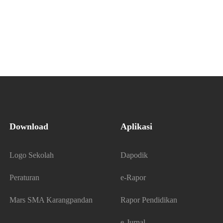
Download
Aplikasi
Logo Sekolah
Dapodik
Peraturan
e-Rapor
Mars SMA Karangpandan
Rapor Pendidikan
e-Jurnal