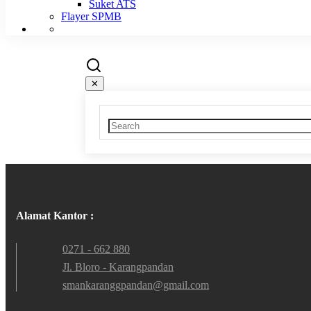
Suket ATS
Flayer SPMB
✕
Alamat Kantor :
0271 - 662 880
Jl. Bloro - Karangpandan
smankaranggpandan@gmail.com