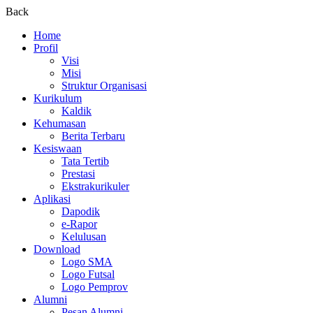
Back
Home
Profil
Visi
Misi
Struktur Organisasi
Kurikulum
Kaldik
Kehumasan
Berita Terbaru
Kesiswaan
Tata Tertib
Prestasi
Ekstrakurikuler
Aplikasi
Dapodik
e-Rapor
Kelulusan
Download
Logo SMA
Logo Futsal
Logo Pemprov
Alumni
Pesan Alumni