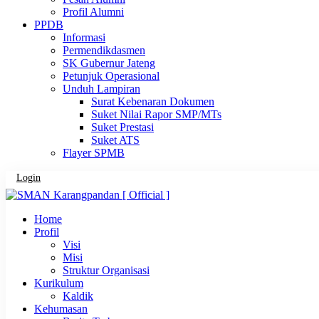
Profil Alumni
PPDB
Informasi
Permendikdasmen
SK Gubernur Jateng
Petunjuk Operasional
Unduh Lampiran
Surat Kebenaran Dokumen
Suket Nilai Rapor SMP/MTs
Suket Prestasi
Suket ATS
Flayer SPMB
Login
Home
Profil
Visi
Misi
Struktur Organisasi
Kurikulum
Kaldik
Kehumasan