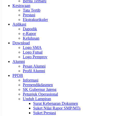
Berita Terbaru
Kesiswaan
Tata Tertib
Prestasi
Ekstrakurikuler
Aplikasi
Dapodik
e-Rapor
Kelulusan
Download
Logo SMA
Logo Futsal
Logo Pemprov
Alumni
Pesan Alumni
Profil Alumni
PPDB
Informasi
Permendikdasmen
SK Gubernur Jateng
Petunjuk Operasional
Unduh Lampiran
Surat Kebenaran Dokumen
Suket Nilai Rapor SMP/MTs
Suket Prestasi