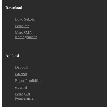
Download
Logo Sekolah
Peraturan
Mars SMA
Karangpandan
Aplikasi
Dapodik
e-Rapor
Rapor Pendidikan
e-Jurnal
Perangkat
Pembelajaran